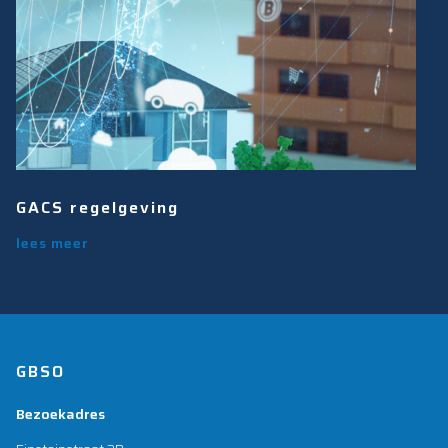
GACS regelgeving
lees meer
GBSO
Bezoekadres