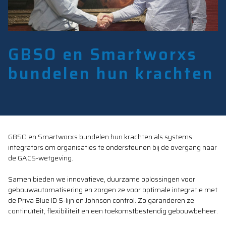
GBSO en Smartworxs
bundelen hun krachten
GBSO en Smartworxs bundelen hun krachten als systems
integrators om organisaties te ondersteunen bij de overgang naar
de GACS-wetgeving.
Samen bieden we innovatieve, duurzame oplossingen voor
gebouwautomatisering en zorgen ze voor optimale integratie met
de Priva Blue ID S-lijn en Johnson control. Zo garanderen ze
continuïteit, flexibiliteit en een toekomstbestendig gebouwbeheer.