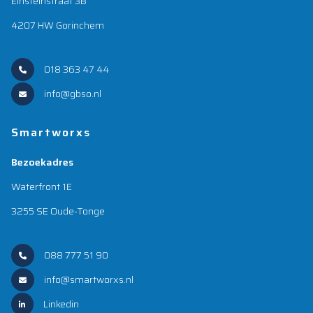
Einsteinstraat 3B
4207 HW Gorinchem
018 363 47 44
info@gbso.nl
Smartworxs
Bezoekadres
Waterfront 1E
3255 SE Oude-Tonge
088 777 51 90
info@smartworxs.nl
Linkedin