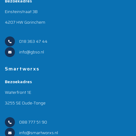
Bezoekadres
Einsteinstraat 3B
4207 HW Gorinchem
018 363 47 44
info@gbso.nl
Smartworxs
Bezoekadres
Waterfront 1E
3255 SE Oude-Tonge
088 777 51 90
info@smartworxs.nl