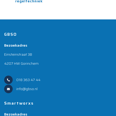
regeltechniek
GBSO
Bezoekadres
Einsteinstraat 3B
4207 HW Gorinchem
018 363 47 44
info@gbso.nl
Smartworxs
Bezoekadres