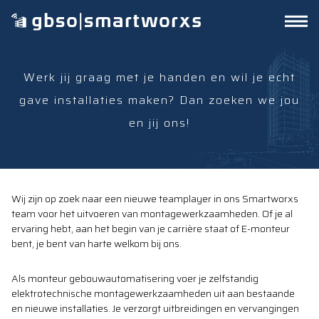
Werk jij graag met je handen en wil je echt
gave installaties maken? Dan zoeken we jou
en jij ons!
Wij zijn op zoek naar een nieuwe teamplayer in ons Smartworxs
team voor het uitvoeren van montagewerkzaamheden. Of je al
ervaring hebt, aan het begin van je carrière staat of E-monteur
bent, je bent van harte welkom bij ons.
Als monteur gebouwautomatisering voer je zelfstandig
elektrotechnische montagewerkzaamheden uit aan bestaande
en nieuwe installaties. Je verzorgt uitbreidingen en vervangingen